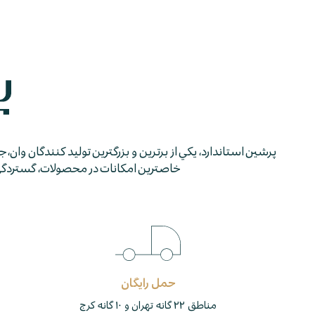
پرشين استاندارد، يكي از برترين و بزرگترين توليد كنندگان وان، 
خاصترين امكانات در محصولات، گستردگي شب
حمل رایگان
مناطق ۲۲ گانه تهران و ۱۰ گانه کرج