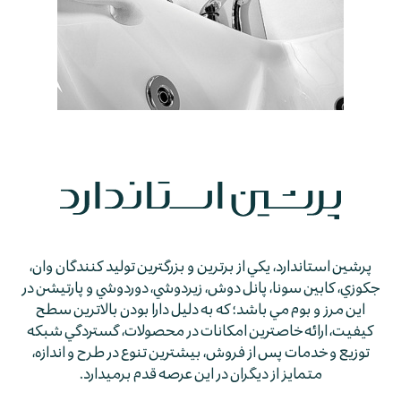
پرشين استاندارد، يكي از برترين و بزرگترين توليد كنندگان وان،
جكوزي، كابين سونا، پانل دوش، زيردوشي، دوردوشي و پارتيشن در
اين مرز و بوم مي باشد؛ كه به دليل دارا بودن بالاترين سطح
كيفيت، ارائه خاصترين امكانات در محصولات، گستردگي شبكه
توزيع و خدمات پس از فروش، بيشترين تنوع در طرح و اندازه،
متمايز از ديگران در اين عرصه قدم برمي­دارد.