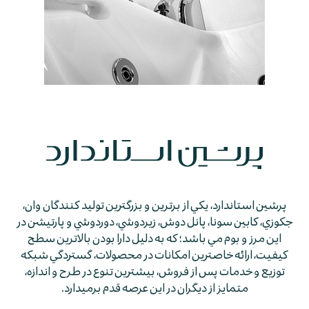
پرشين استاندارد، يكي از برترين و بزرگترين توليد كنندگان وان،
جكوزي، كابين سونا، پانل دوش، زيردوشي، دوردوشي و پارتيشن در
اين مرز و بوم مي باشد؛ كه به دليل دارا بودن بالاترين سطح
كيفيت، ارائه خاصترين امكانات در محصولات، گستردگي شبكه
توزيع و خدمات پس از فروش، بيشترين تنوع در طرح و اندازه،
متمايز از ديگران در اين عرصه قدم برمي­دارد.