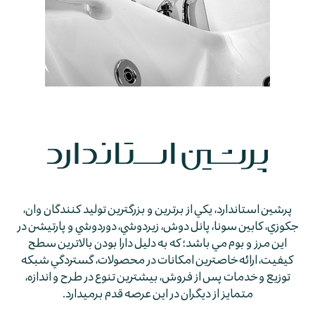
پرشين استاندارد، يكي از برترين و بزرگترين توليد كنندگان وان،
جكوزي، كابين سونا، پانل دوش، زيردوشي، دوردوشي و پارتيشن در
اين مرز و بوم مي باشد؛ كه به دليل دارا بودن بالاترين سطح
كيفيت، ارائه خاصترين امكانات در محصولات، گستردگي شبكه
توزيع و خدمات پس از فروش، بيشترين تنوع در طرح و اندازه،
متمايز از ديگران در اين عرصه قدم برمي­دارد.