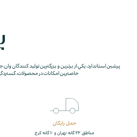
پرشين استاندارد، يكي از برترين و بزرگترين توليد كنندگان وان، 
خاصترين امكانات در محصولات، گستردگي شب
حمل رایگان
مناطق ۲۲ گانه تهران و ۱۰ گانه کرج