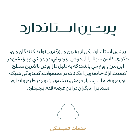
پرشين استاندارد، يكي از برترين و بزرگترين توليد كنندگان وان،
جكوزي، كابين سونا، پانل دوش، زيردوشي، دوردوشي و پارتيشن در
اين مرز و بوم مي باشد؛ كه به دليل دارا بودن بالاترين سطح
كيفيت، ارائه خاصترين امكانات در محصولات، گستردگي شبكه
توزيع و خدمات پس از فروش، بيشترين تنوع در طرح و اندازه،
متمايز از ديگران در اين عرصه قدم برمي­دارد.
خدمات همیشگی