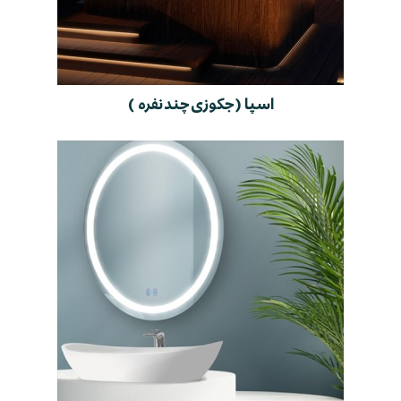
اسپا ( جکوزی چند نفره )