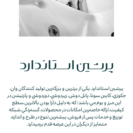
پرشين استاندارد، يكي از برترين و بزرگترين توليد كنندگان وان،
جكوزي، كابين سونا، پانل دوش، زيردوشي، دوردوشي و پارتيشن در
اين مرز و بوم مي باشد؛ كه به دليل دارا بودن بالاترين سطح
كيفيت، ارائه خاصترين امكانات در محصولات، گستردگي شبكه
توزيع و خدمات پس از فروش، بيشترين تنوع در طرح و اندازه،
متمايز از ديگران در اين عرصه قدم برمي­دارد.