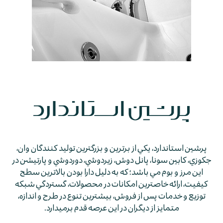
پرشين استاندارد، يكي از برترين و بزرگترين توليد كنندگان وان،
جكوزي، كابين سونا، پانل دوش، زيردوشي، دوردوشي و پارتيشن در
اين مرز و بوم مي باشد؛ كه به دليل دارا بودن بالاترين سطح
كيفيت، ارائه خاصترين امكانات در محصولات، گستردگي شبكه
توزيع و خدمات پس از فروش، بيشترين تنوع در طرح و اندازه،
متمايز از ديگران در اين عرصه قدم برمي­دارد.