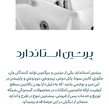
پرشين استاندارد، يكي از برترين و بزرگترين توليد كنندگان وان،
جكوزي، كابين سونا، پانل دوش، زيردوشي، دوردوشي و پارتيشن در
اين مرز و بوم مي باشد؛ كه به دليل دارا بودن بالاترين سطح
كيفيت، ارائه خاصترين امكانات در محصولات، گستردگي شبكه
توزيع و خدمات پس از فروش، بيشترين تنوع در طرح و اندازه،
متمايز از ديگران در اين عرصه قدم برمي­دارد.