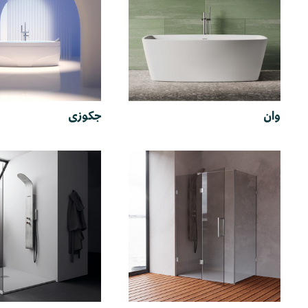
وان
جکوزی