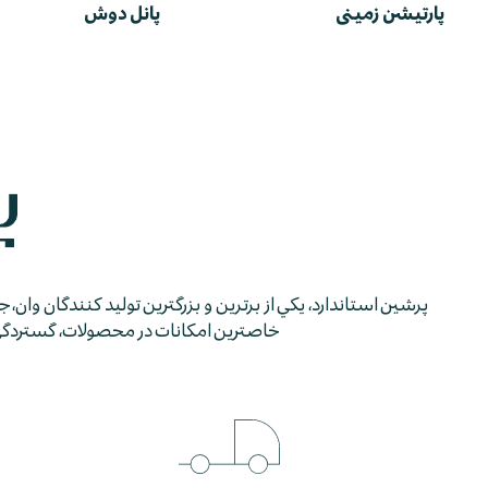
پارتیشن زمینی
پانل دوش
پرشين استاندارد، يكي از برترين و بزرگترين توليد كنندگان وان، 
خاصترين امكانات در محصولات، گستردگي شب