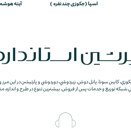
اسپا ( جکوزی چند نفره )
آینه هوشم
جكوزي، كابين سونا، پانل دوش، زيردوشي، دوردوشي و پارتيشن در اين مرز و
كه توزيع و خدمات پس از فروش، بيشترين تنوع در طرح و اندازه، متمايز