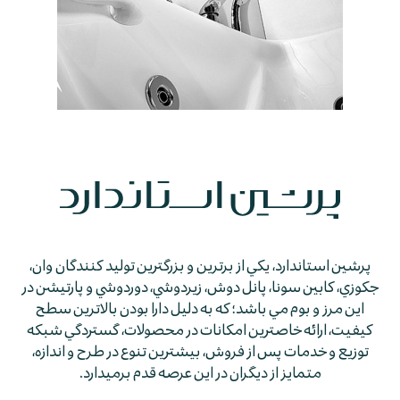
پرشين استاندارد، يكي از برترين و بزرگترين توليد كنندگان وان،
جكوزي، كابين سونا، پانل دوش، زيردوشي، دوردوشي و پارتيشن در
اين مرز و بوم مي باشد؛ كه به دليل دارا بودن بالاترين سطح
كيفيت، ارائه خاصترين امكانات در محصولات، گستردگي شبكه
توزيع و خدمات پس از فروش، بيشترين تنوع در طرح و اندازه،
متمايز از ديگران در اين عرصه قدم برمي­دارد.