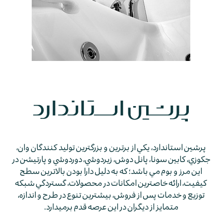
پرشين استاندارد، يكي از برترين و بزرگترين توليد كنندگان وان،
جكوزي، كابين سونا، پانل دوش، زيردوشي، دوردوشي و پارتيشن در
اين مرز و بوم مي باشد؛ كه به دليل دارا بودن بالاترين سطح
كيفيت، ارائه خاصترين امكانات در محصولات، گستردگي شبكه
توزيع و خدمات پس از فروش، بيشترين تنوع در طرح و اندازه،
متمايز از ديگران در اين عرصه قدم برمي­دارد.