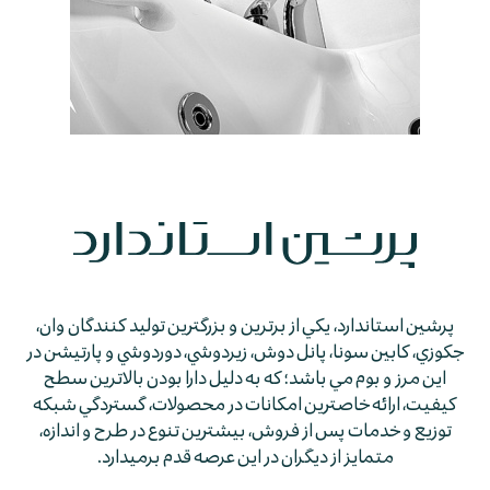
پرشين استاندارد، يكي از برترين و بزرگترين توليد كنندگان وان،
جكوزي، كابين سونا، پانل دوش، زيردوشي، دوردوشي و پارتيشن در
اين مرز و بوم مي باشد؛ كه به دليل دارا بودن بالاترين سطح
كيفيت، ارائه خاصترين امكانات در محصولات، گستردگي شبكه
توزيع و خدمات پس از فروش، بيشترين تنوع در طرح و اندازه،
متمايز از ديگران در اين عرصه قدم برمي­دارد.