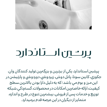
پرشين استاندارد، يكي از برترين و بزرگترين توليد كنندگان وان،
جكوزي، كابين سونا، پانل دوش، زيردوشي، دوردوشي و پارتيشن در
اين مرز و بوم مي باشد؛ كه به دليل دارا بودن بالاترين سطح
كيفيت، ارائه خاصترين امكانات در محصولات، گستردگي شبكه
توزيع و خدمات پس از فروش، بيشترين تنوع در طرح و اندازه،
متمايز از ديگران در اين عرصه قدم برمي­دارد.