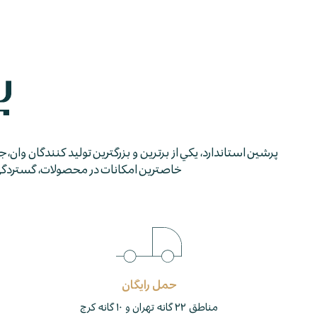
پرشين استاندارد، يكي از برترين و بزرگترين توليد كنندگان وان، 
خاصترين امكانات در محصولات، گستردگي شب
حمل رایگان
مناطق ۲۲ گانه تهران و ۱۰ گانه کرج