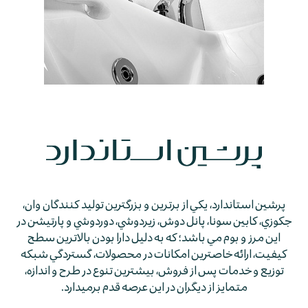
پرشين استاندارد، يكي از برترين و بزرگترين توليد كنندگان وان،
جكوزي، كابين سونا، پانل دوش، زيردوشي، دوردوشي و پارتيشن در
اين مرز و بوم مي باشد؛ كه به دليل دارا بودن بالاترين سطح
كيفيت، ارائه خاصترين امكانات در محصولات، گستردگي شبكه
توزيع و خدمات پس از فروش، بيشترين تنوع در طرح و اندازه،
متمايز از ديگران در اين عرصه قدم برمي­دارد.