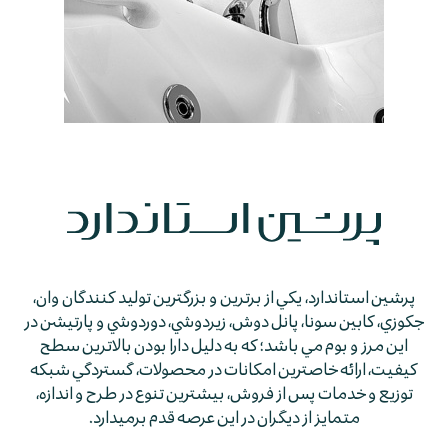
پرشين استاندارد، يكي از برترين و بزرگترين توليد كنندگان وان،
جكوزي، كابين سونا، پانل دوش، زيردوشي، دوردوشي و پارتيشن در
اين مرز و بوم مي باشد؛ كه به دليل دارا بودن بالاترين سطح
كيفيت، ارائه خاصترين امكانات در محصولات، گستردگي شبكه
توزيع و خدمات پس از فروش، بيشترين تنوع در طرح و اندازه،
متمايز از ديگران در اين عرصه قدم برمي­دارد.