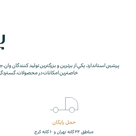
پرشين استاندارد، يكي از برترين و بزرگترين توليد كنندگان وان، 
خاصترين امكانات در محصولات، گستردگي شب
حمل رایگان
مناطق ۲۲ گانه تهران و ۱۰ گانه کرج