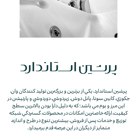
پرشين استاندارد، يكي از برترين و بزرگترين توليد كنندگان وان،
جكوزي، كابين سونا، پانل دوش، زيردوشي، دوردوشي و پارتيشن در
اين مرز و بوم مي باشد؛ كه به دليل دارا بودن بالاترين سطح
كيفيت، ارائه خاصترين امكانات در محصولات، گستردگي شبكه
توزيع و خدمات پس از فروش، بيشترين تنوع در طرح و اندازه،
متمايز از ديگران در اين عرصه قدم برمي­دارد.