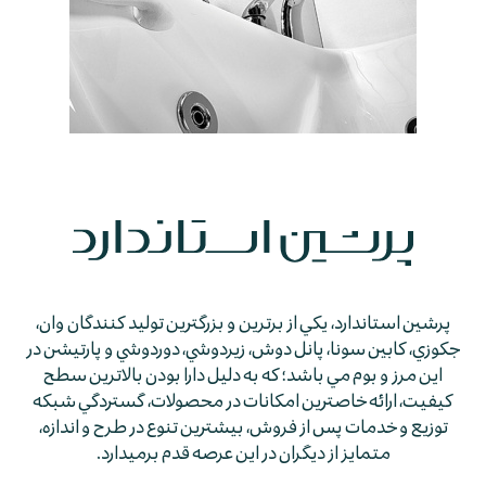
پرشين استاندارد، يكي از برترين و بزرگترين توليد كنندگان وان،
جكوزي، كابين سونا، پانل دوش، زيردوشي، دوردوشي و پارتيشن در
اين مرز و بوم مي باشد؛ كه به دليل دارا بودن بالاترين سطح
كيفيت، ارائه خاصترين امكانات در محصولات، گستردگي شبكه
توزيع و خدمات پس از فروش، بيشترين تنوع در طرح و اندازه،
متمايز از ديگران در اين عرصه قدم برمي­دارد.