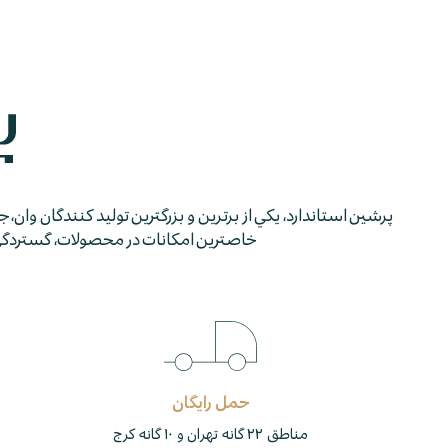
پرشين استاندارد، يكي از برترين و بزرگترين توليد كنندگان وان، 
خاصترين امكانات در محصولات، گستردگي شب
حمل رایگان
مناطق ۲۲ گانه تهران و ۱۰ گانه کرج