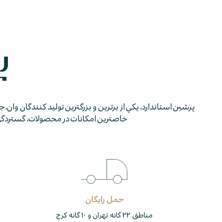
پرشين استاندارد، يكي از برترين و بزرگترين توليد كنندگان وان، 
خاصترين امكانات در محصولات، گستردگي شب
حمل رایگان
مناطق ۲۲ گانه تهران و ۱۰ گانه کرج