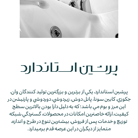
پرشين استاندارد، يكي از برترين و بزرگترين توليد كنندگان وان،
جكوزي، كابين سونا، پانل دوش، زيردوشي، دوردوشي و پارتيشن در
اين مرز و بوم مي باشد؛ كه به دليل دارا بودن بالاترين سطح
كيفيت، ارائه خاصترين امكانات در محصولات، گستردگي شبكه
توزيع و خدمات پس از فروش، بيشترين تنوع در طرح و اندازه،
متمايز از ديگران در اين عرصه قدم برمي­دارد.