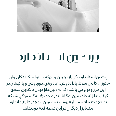
پرشين استاندارد، يكي از برترين و بزرگترين توليد كنندگان وان،
جكوزي، كابين سونا، پانل دوش، زيردوشي، دوردوشي و پارتيشن در
اين مرز و بوم مي باشد؛ كه به دليل دارا بودن بالاترين سطح
كيفيت، ارائه خاصترين امكانات در محصولات، گستردگي شبكه
توزيع و خدمات پس از فروش، بيشترين تنوع در طرح و اندازه،
متمايز از ديگران در اين عرصه قدم برمي­دارد.