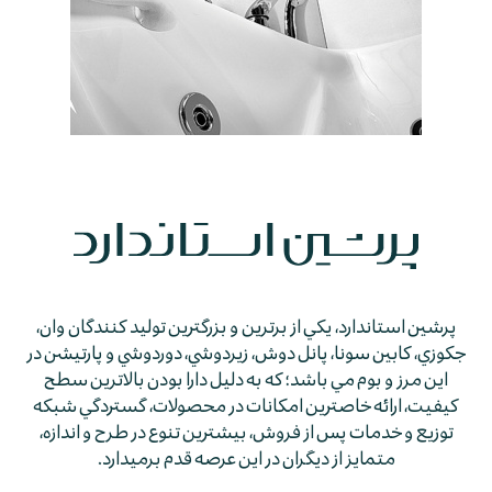
پرشين استاندارد، يكي از برترين و بزرگترين توليد كنندگان وان،
جكوزي، كابين سونا، پانل دوش، زيردوشي، دوردوشي و پارتيشن در
اين مرز و بوم مي باشد؛ كه به دليل دارا بودن بالاترين سطح
كيفيت، ارائه خاصترين امكانات در محصولات، گستردگي شبكه
توزيع و خدمات پس از فروش، بيشترين تنوع در طرح و اندازه،
متمايز از ديگران در اين عرصه قدم برمي­دارد.