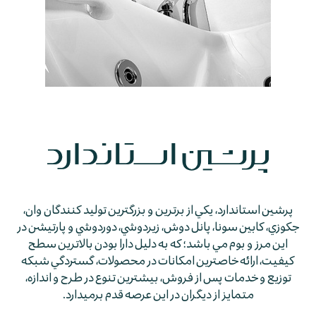
پرشين استاندارد، يكي از برترين و بزرگترين توليد كنندگان وان،
جكوزي، كابين سونا، پانل دوش، زيردوشي، دوردوشي و پارتيشن در
اين مرز و بوم مي باشد؛ كه به دليل دارا بودن بالاترين سطح
كيفيت، ارائه خاصترين امكانات در محصولات، گستردگي شبكه
توزيع و خدمات پس از فروش، بيشترين تنوع در طرح و اندازه،
متمايز از ديگران در اين عرصه قدم برمي­دارد.