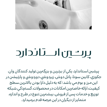
پرشين استاندارد، يكي از برترين و بزرگترين توليد كنندگان وان،
جكوزي، كابين سونا، پانل دوش، زيردوشي، دوردوشي و پارتيشن در
اين مرز و بوم مي باشد؛ كه به دليل دارا بودن بالاترين سطح
كيفيت، ارائه خاصترين امكانات در محصولات، گستردگي شبكه
توزيع و خدمات پس از فروش، بيشترين تنوع در طرح و اندازه،
متمايز از ديگران در اين عرصه قدم برمي­دارد.