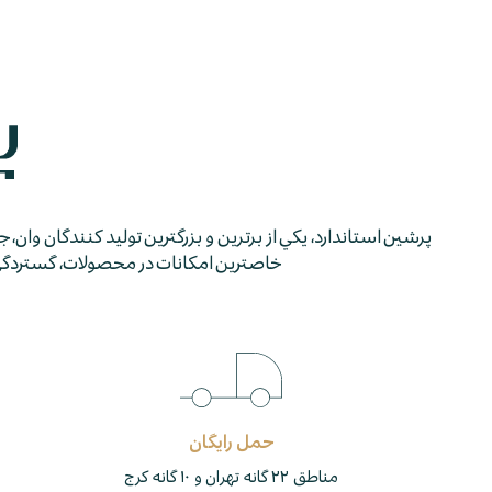
پرشين استاندارد، يكي از برترين و بزرگترين توليد كنندگان وان، 
خاصترين امكانات در محصولات، گستردگي شب
حمل رایگان
مناطق ۲۲ گانه تهران و ۱۰ گانه کرج