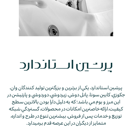
پرشين استاندارد، يكي از برترين و بزرگترين توليد كنندگان وان،
جكوزي، كابين سونا، پانل دوش، زيردوشي، دوردوشي و پارتيشن در
اين مرز و بوم مي باشد؛ كه به دليل دارا بودن بالاترين سطح
كيفيت، ارائه خاصترين امكانات در محصولات، گستردگي شبكه
توزيع و خدمات پس از فروش، بيشترين تنوع در طرح و اندازه،
متمايز از ديگران در اين عرصه قدم برمي­دارد.