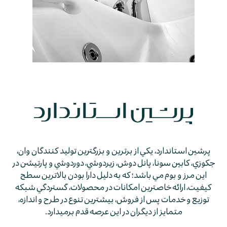
پرشين استاندارد، يكي از برترين و بزرگترين توليد كنندگان وان،
جكوزي، كابين سونا، پانل دوش، زيردوشي، دوردوشي و پارتيشن در
اين مرز و بوم مي باشد؛ كه به دليل دارا بودن بالاترين سطح
كيفيت، ارائه خاصترين امكانات در محصولات، گستردگي شبكه
توزيع و خدمات پس از فروش، بيشترين تنوع در طرح و اندازه،
متمايز از ديگران در اين عرصه قدم برمي­دارد.