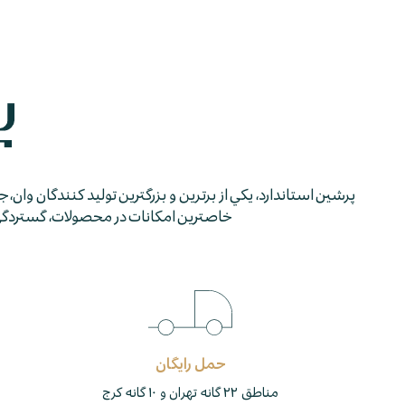
پرشين استاندارد، يكي از برترين و بزرگترين توليد كنندگان وان، 
خاصترين امكانات در محصولات، گستردگي شب
حمل رایگان
مناطق ۲۲ گانه تهران و ۱۰ گانه کرج