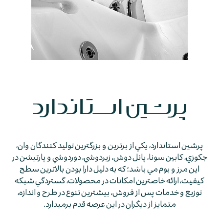
پرشين استاندارد، يكي از برترين و بزرگترين توليد كنندگان وان،
جكوزي، كابين سونا، پانل دوش، زيردوشي، دوردوشي و پارتيشن در
اين مرز و بوم مي باشد؛ كه به دليل دارا بودن بالاترين سطح
كيفيت، ارائه خاصترين امكانات در محصولات، گستردگي شبكه
توزيع و خدمات پس از فروش، بيشترين تنوع در طرح و اندازه،
متمايز از ديگران در اين عرصه قدم برمي­دارد.