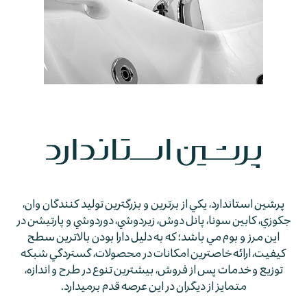
پرشين استاندارد، يكي از برترين و بزرگترين توليد كنندگان وان،
جكوزي، كابين سونا، پانل دوش، زيردوشي، دوردوشي و پارتيشن در
اين مرز و بوم مي باشد؛ كه به دليل دارا بودن بالاترين سطح
كيفيت، ارائه خاصترين امكانات در محصولات، گستردگي شبكه
توزيع و خدمات پس از فروش، بيشترين تنوع در طرح و اندازه،
متمايز از ديگران در اين عرصه قدم برمي­دارد.