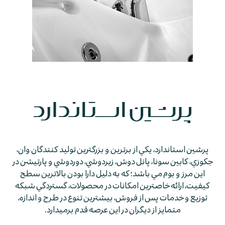
پرشين استاندارد، يكي از برترين و بزرگترين توليد كنندگان وان،
جكوزي، كابين سونا، پانل دوش، زيردوشي، دوردوشي و پارتيشن در
اين مرز و بوم مي باشد؛ كه به دليل دارا بودن بالاترين سطح
كيفيت، ارائه خاصترين امكانات در محصولات، گستردگي شبكه
توزيع و خدمات پس از فروش، بيشترين تنوع در طرح و اندازه،
متمايز از ديگران در اين عرصه قدم برمي­دارد.