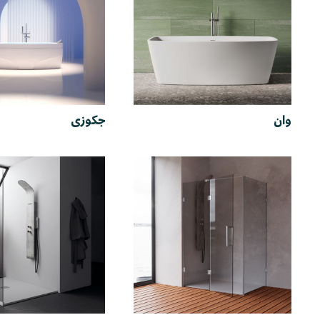
وان
جکوزی