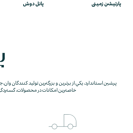
پارتیشن زمینی
پانل دوش
پرشين استاندارد، يكي از برترين و بزرگترين توليد كنندگان وان، 
خاصترين امكانات در محصولات، گستردگي شب