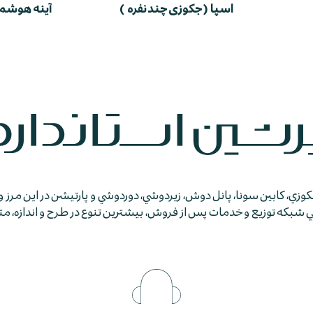
اسپا ( جکوزی چند نفره )
آینه هوشم
جكوزي، كابين سونا، پانل دوش، زيردوشي، دوردوشي و پارتيشن در اين مرز و
كه توزيع و خدمات پس از فروش، بيشترين تنوع در طرح و اندازه، متمايز