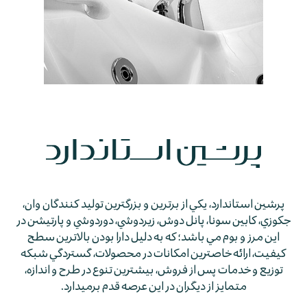
پرشين استاندارد، يكي از برترين و بزرگترين توليد كنندگان وان،
جكوزي، كابين سونا، پانل دوش، زيردوشي، دوردوشي و پارتيشن در
اين مرز و بوم مي باشد؛ كه به دليل دارا بودن بالاترين سطح
كيفيت، ارائه خاصترين امكانات در محصولات، گستردگي شبكه
توزيع و خدمات پس از فروش، بيشترين تنوع در طرح و اندازه،
متمايز از ديگران در اين عرصه قدم برمي­دارد.