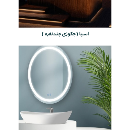
اسپا ( جکوزی چند نفره )