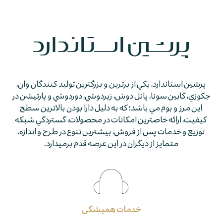
پرشين استاندارد، يكي از برترين و بزرگترين توليد كنندگان وان،
جكوزي، كابين سونا، پانل دوش، زيردوشي، دوردوشي و پارتيشن در
اين مرز و بوم مي باشد؛ كه به دليل دارا بودن بالاترين سطح
كيفيت، ارائه خاصترين امكانات در محصولات، گستردگي شبكه
توزيع و خدمات پس از فروش، بيشترين تنوع در طرح و اندازه،
متمايز از ديگران در اين عرصه قدم برمي­دارد.
خدمات همیشگی