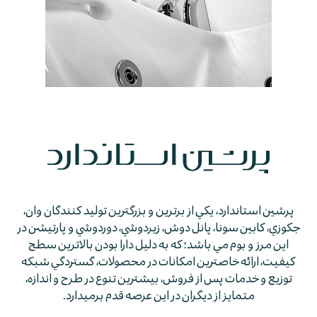
پرشين استاندارد، يكي از برترين و بزرگترين توليد كنندگان وان،
جكوزي، كابين سونا، پانل دوش، زيردوشي، دوردوشي و پارتيشن در
اين مرز و بوم مي باشد؛ كه به دليل دارا بودن بالاترين سطح
كيفيت، ارائه خاصترين امكانات در محصولات، گستردگي شبكه
توزيع و خدمات پس از فروش، بيشترين تنوع در طرح و اندازه،
متمايز از ديگران در اين عرصه قدم برمي­دارد.