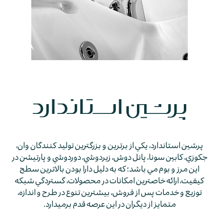
پرشين استاندارد، يكي از برترين و بزرگترين توليد كنندگان وان،
جكوزي، كابين سونا، پانل دوش، زيردوشي، دوردوشي و پارتيشن در
اين مرز و بوم مي باشد؛ كه به دليل دارا بودن بالاترين سطح
كيفيت، ارائه خاصترين امكانات در محصولات، گستردگي شبكه
توزيع و خدمات پس از فروش، بيشترين تنوع در طرح و اندازه،
متمايز از ديگران در اين عرصه قدم برمي­دارد.