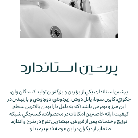
پرشين استاندارد، يكي از برترين و بزرگترين توليد كنندگان وان،
جكوزي، كابين سونا، پانل دوش، زيردوشي، دوردوشي و پارتيشن در
اين مرز و بوم مي باشد؛ كه به دليل دارا بودن بالاترين سطح
كيفيت، ارائه خاصترين امكانات در محصولات، گستردگي شبكه
توزيع و خدمات پس از فروش، بيشترين تنوع در طرح و اندازه،
متمايز از ديگران در اين عرصه قدم برمي­دارد.