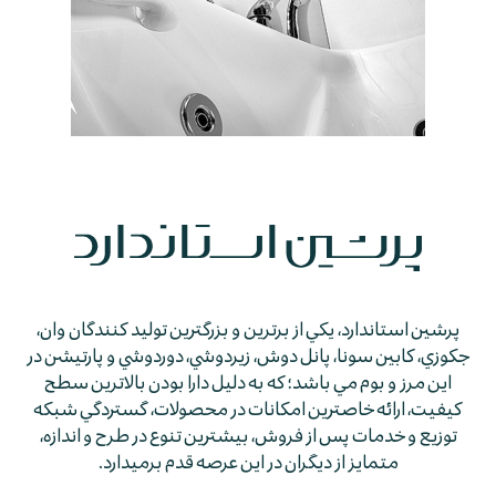
پرشين استاندارد، يكي از برترين و بزرگترين توليد كنندگان وان،
جكوزي، كابين سونا، پانل دوش، زيردوشي، دوردوشي و پارتيشن در
اين مرز و بوم مي باشد؛ كه به دليل دارا بودن بالاترين سطح
كيفيت، ارائه خاصترين امكانات در محصولات، گستردگي شبكه
توزيع و خدمات پس از فروش، بيشترين تنوع در طرح و اندازه،
متمايز از ديگران در اين عرصه قدم برمي­دارد.