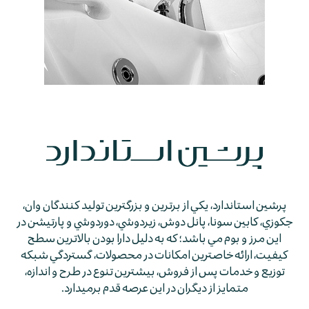
پرشين استاندارد، يكي از برترين و بزرگترين توليد كنندگان وان،
جكوزي، كابين سونا، پانل دوش، زيردوشي، دوردوشي و پارتيشن در
اين مرز و بوم مي باشد؛ كه به دليل دارا بودن بالاترين سطح
كيفيت، ارائه خاصترين امكانات در محصولات، گستردگي شبكه
توزيع و خدمات پس از فروش، بيشترين تنوع در طرح و اندازه،
متمايز از ديگران در اين عرصه قدم برمي­دارد.