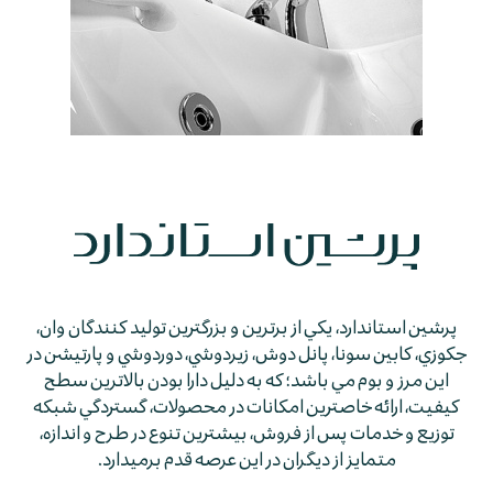
پرشين استاندارد، يكي از برترين و بزرگترين توليد كنندگان وان،
جكوزي، كابين سونا، پانل دوش، زيردوشي، دوردوشي و پارتيشن در
اين مرز و بوم مي باشد؛ كه به دليل دارا بودن بالاترين سطح
كيفيت، ارائه خاصترين امكانات در محصولات، گستردگي شبكه
توزيع و خدمات پس از فروش، بيشترين تنوع در طرح و اندازه،
متمايز از ديگران در اين عرصه قدم برمي­دارد.