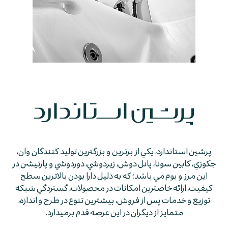
پرشين استاندارد، يكي از برترين و بزرگترين توليد كنندگان وان،
جكوزي، كابين سونا، پانل دوش، زيردوشي، دوردوشي و پارتيشن در
اين مرز و بوم مي باشد؛ كه به دليل دارا بودن بالاترين سطح
كيفيت، ارائه خاصترين امكانات در محصولات، گستردگي شبكه
توزيع و خدمات پس از فروش، بيشترين تنوع در طرح و اندازه،
متمايز از ديگران در اين عرصه قدم برمي­دارد.