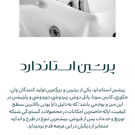
پرشين استاندارد، يكي از برترين و بزرگترين توليد كنندگان وان،
جكوزي، كابين سونا، پانل دوش، زيردوشي، دوردوشي و پارتيشن در
اين مرز و بوم مي باشد؛ كه به دليل دارا بودن بالاترين سطح
كيفيت، ارائه خاصترين امكانات در محصولات، گستردگي شبكه
توزيع و خدمات پس از فروش، بيشترين تنوع در طرح و اندازه،
متمايز از ديگران در اين عرصه قدم برمي­دارد.