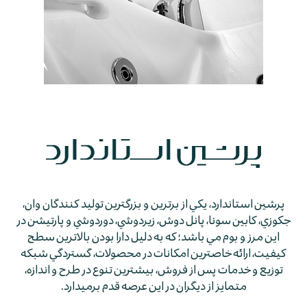
پرشين استاندارد، يكي از برترين و بزرگترين توليد كنندگان وان،
جكوزي، كابين سونا، پانل دوش، زيردوشي، دوردوشي و پارتيشن در
اين مرز و بوم مي باشد؛ كه به دليل دارا بودن بالاترين سطح
كيفيت، ارائه خاصترين امكانات در محصولات، گستردگي شبكه
توزيع و خدمات پس از فروش، بيشترين تنوع در طرح و اندازه،
متمايز از ديگران در اين عرصه قدم برمي­دارد.