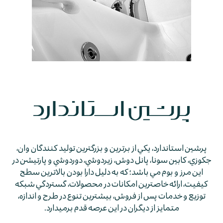
پرشين استاندارد، يكي از برترين و بزرگترين توليد كنندگان وان،
جكوزي، كابين سونا، پانل دوش، زيردوشي، دوردوشي و پارتيشن در
اين مرز و بوم مي باشد؛ كه به دليل دارا بودن بالاترين سطح
كيفيت، ارائه خاصترين امكانات در محصولات، گستردگي شبكه
توزيع و خدمات پس از فروش، بيشترين تنوع در طرح و اندازه،
متمايز از ديگران در اين عرصه قدم برمي­دارد.