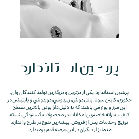
پرشين استاندارد، يكي از برترين و بزرگترين توليد كنندگان وان،
جكوزي، كابين سونا، پانل دوش، زيردوشي، دوردوشي و پارتيشن در
اين مرز و بوم مي باشد؛ كه به دليل دارا بودن بالاترين سطح
كيفيت، ارائه خاصترين امكانات در محصولات، گستردگي شبكه
توزيع و خدمات پس از فروش، بيشترين تنوع در طرح و اندازه،
متمايز از ديگران در اين عرصه قدم برمي­دارد.