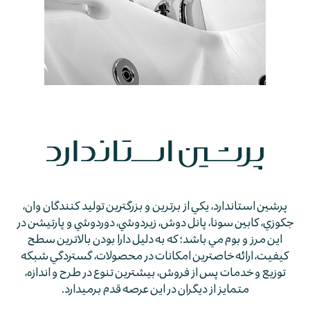
پرشين استاندارد، يكي از برترين و بزرگترين توليد كنندگان وان،
جكوزي، كابين سونا، پانل دوش، زيردوشي، دوردوشي و پارتيشن در
اين مرز و بوم مي باشد؛ كه به دليل دارا بودن بالاترين سطح
كيفيت، ارائه خاصترين امكانات در محصولات، گستردگي شبكه
توزيع و خدمات پس از فروش، بيشترين تنوع در طرح و اندازه،
متمايز از ديگران در اين عرصه قدم برمي­دارد.