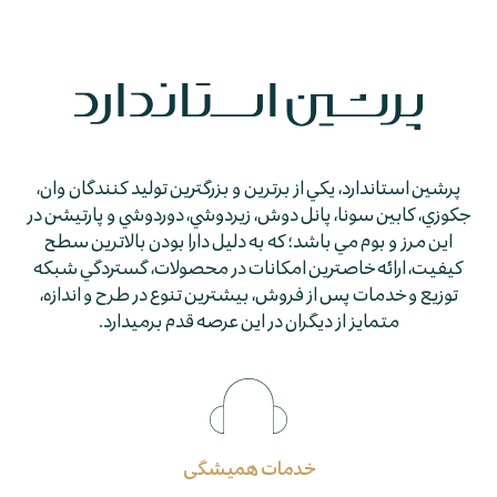
پرشين استاندارد، يكي از برترين و بزرگترين توليد كنندگان وان،
جكوزي، كابين سونا، پانل دوش، زيردوشي، دوردوشي و پارتيشن در
اين مرز و بوم مي باشد؛ كه به دليل دارا بودن بالاترين سطح
كيفيت، ارائه خاصترين امكانات در محصولات، گستردگي شبكه
توزيع و خدمات پس از فروش، بيشترين تنوع در طرح و اندازه،
متمايز از ديگران در اين عرصه قدم برمي­دارد.
خدمات همیشگی